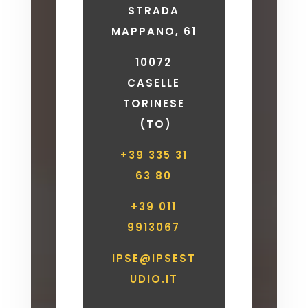
STRADA
MAPPANO, 61
10072
CASELLE
TORINESE
(TO)
+39 335 31
63 80
+39 011
9913067
IPSE@IPSEST
UDIO.IT