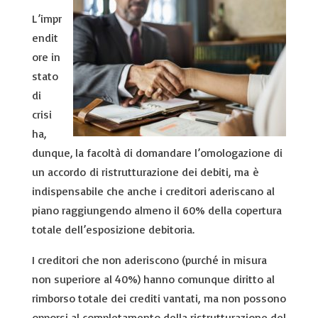
L’impr
endit
ore in
stato
di
crisi
ha,
du
nque, la facoltà di domandare l’omologazione di
un accordo
di ristrutturazione dei debiti, ma
è
indispensabile che anche i creditori aderiscano al
piano raggiungendo almeno il 60% della copertura
totale dell’esposizione debitoria
.
I creditori che non aderiscono (purché in misura
non superiore al 40%) hanno comunque diritto al
rimborso totale dei crediti vantati,
ma non possono
opporsi al completamento della ristrutturazione del