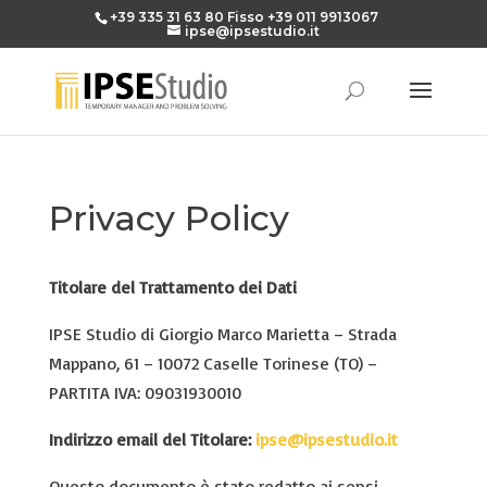
+39 335 31 63 80
Fisso
+39 011 9913067
ipse@ipsestudio.it
Privacy Policy
Titolare del Trattamento dei Dati
IPSE Studio di Giorgio Marco Marietta – Strada
Mappano, 61 – 10072 Caselle Torinese (TO) –
PARTITA IVA: 09031930010
Indirizzo email del Titolare:
ipse@ipsestudio.it
Questo documento è stato redatto ai sensi