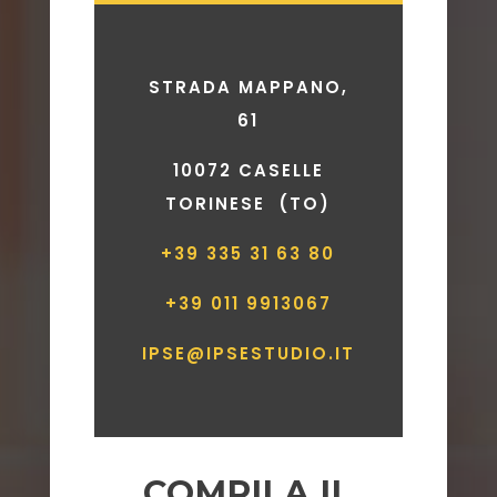
STRADA MAPPANO,
61
10072 CASELLE
TORINESE (TO)
+39 335 31 63 80
+39 011 9913067
IPSE@IPSESTUDIO.IT
COMPILA IL