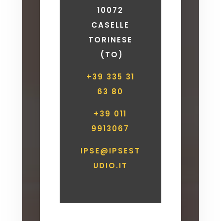
10072
CASELLE
TORINESE
(TO)
+39 335 31
63 80
+39 011
9913067
IPSE@IPSEST
UDIO.IT