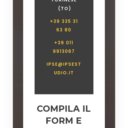
(TO)
+39 335 31
63 80
+39 011
9913067
IPSE@IPSEST
UDIO.IT
COMPILA IL
FORM E